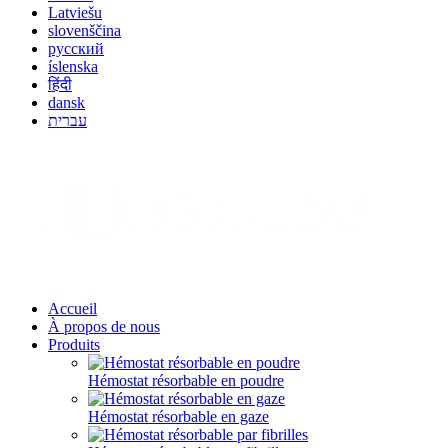
Latviešu
slovenščina
русский
íslenska
हिंदी
dansk
עברית
Accueil
À propos de nous
Produits
Hémostat résorbable en poudre
Hémostat résorbable en gaze