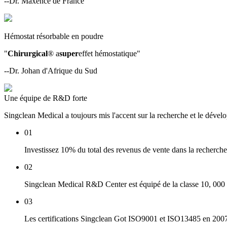
--Dr. Maxence de France
Hémostat résorbable en poudre
"
Chirurgical
® a
super
effet hémostatique"
--Dr. Johan d'Afrique du Sud
Une équipe de R&D forte
Singclean Medical a toujours mis l'accent sur la recherche et le déve
01
Investissez 10% du total des revenus de vente dans la recherch
02
Singclean Medical R&D Center est équipé de la classe 10, 000 (y
03
Les certifications Singclean Got ISO9001 et ISO13485 en 2007, e