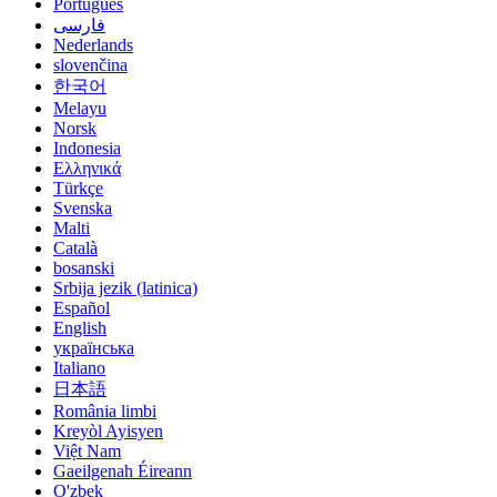
Português
فارسی
Nederlands
slovenčina
한국어
Melayu
Norsk
Indonesia
Ελληνικά
Türkçe
Svenska
Malti
Català
bosanski
Srbija jezik (latinica)
Español
English
українська
Italiano
日本語
România limbi
Kreyòl Ayisyen
Việt Nam
Gaeilgenah Éireann
O'zbek