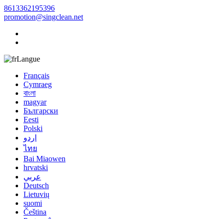
8613362195396
promotion@singclean.net
Langue
Français
Cymraeg
বাংলা
magyar
Български
Eesti
Polski
اردو
ไทย
Bai Miaowen
hrvatski
عربي
Deutsch
Lietuvių
suomi
Čeština